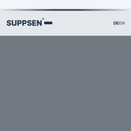
Keine Cookies & Energie sparen! 🌱 ⇒ Finde ich super, du auch?
®
SUPPSEN
DE
EN